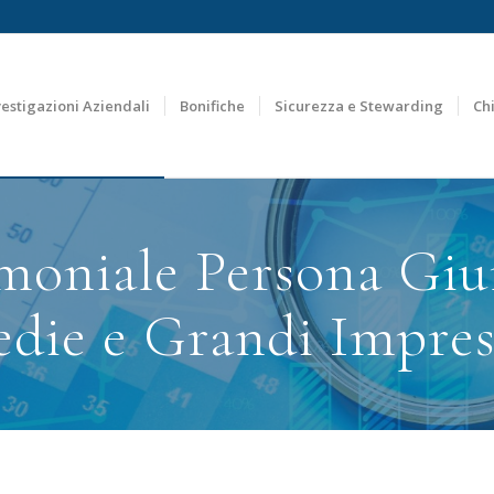
vestigazioni Aziendali
Bonifiche
Sicurezza e Stewarding
Ch
moniale Persona Giur
die e Grandi Impres