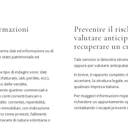
ormazioni
Prevenire il ris
valutare anticip
recuperare un c
perire dati ed informazioni su di
lo stato patrimoniale ed
Tale servizio si dimostra strum
oppure per valutare anticipatam
 tipo di indagini sono: dati
In breve, il rapporto completo 
tturato, utili, perdite, ecc.),
accertare, la struttura legale,
so delle vendite,
qualsiasi impresa italiana.
mento (partner commerciali e
Per maggiori informazioni rispe
i conti correnti bancari o
richiedere un appuntamento opp
dito corrente), reperibilità,
contattando i recapiti presenti s
 immobiliari, con indicazione
no come protesti, fallimenti
gravami di natura volontaria o